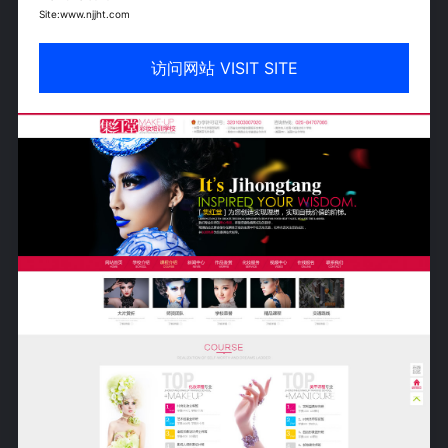
Site:www.njjht.com
访问网站 VISIT SITE